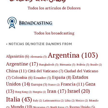
Todos los artículos de Dolores
Todos los broadcasting
• NOTICIAS DE/NOTIZIE DA/NEWS FROM
Argentina
(103)
Afganistán
(6)
Alemania
(3)
Argentine
(17)
Bangladesh
(3)
Birmania
(3)
Bolivia
(3)
Brasile
(2)
China
(11)
Città del Vaticano
(7)
Ciudad del Vaticano
Estados
España
(8)
(7)
Colombia
(6)
Ecuador
(5)
Unidos
(14)
Gaza
Francia
(11)
Europa
(5)
France
(2)
Israel
(20)
Iran
(17)
(13)
Hong Kong
(2)
Hungria
(2)
Italia
(43)
Mondo
Italy
(2)
Latinoamérica
(2)
Libia
(2)
Mexico
(2)
Mundo
(10)
Regno Unido
(5)
(3)
Nicaragua
(2)
North Korea
(2)