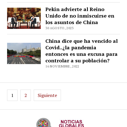
Pekin advierte al Reino
Unido de no inmiscuirse en
los asuntos de China
30 AGOSTO, 2023
China dice que ha vencido al
Covid..¿la pandemia
entonces es una excusa para
controlar a su población?
16 NOVIEMBRE, 2022
Paginación
1
2
Siguiente
de
entradas