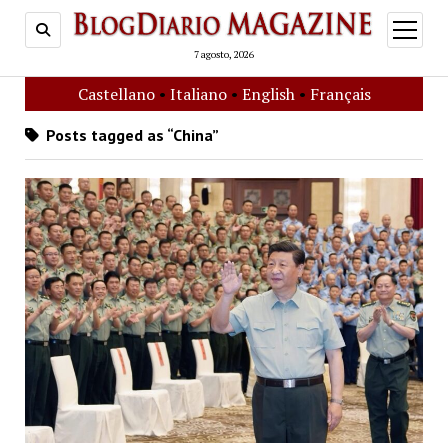
open
menu
7 agosto, 2026
Castellano
•
Italiano
•
English
•
Français
Posts tagged as “China”