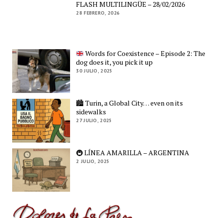
FLASH MULTILINGÜE – 28/02/2026
28 FEBRERO, 2026
Words for Coexistence – Episode 2: The
dog does it, you pick it up
30 JULIO, 2025
🏙️ Turin, a Global City… even on its
sidewalks
27 JULIO, 2025
🚇 LÍNEA AMARILLA – ARGENTINA
2 JULIO, 2025