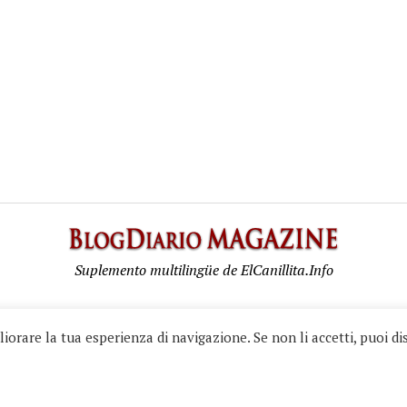
BlogD
Maga
Suplemento multilingüe de ElCanillita.Info
Diario.info - All rights reserved. © 2026 Guzzo Photos & Graphic Publications. • 
iorare la tua esperienza di navigazione. Se non li accetti, puoi dis