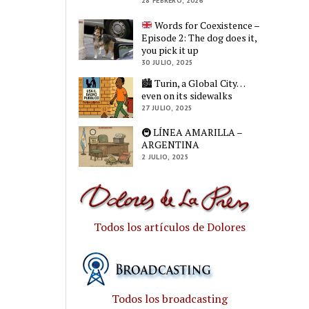
28 FEBRERO, 2026
Words for Coexistence –
Episode 2: The dog does it,
you pick it up
30 JULIO, 2025
🏙️ Turin, a Global City…
even on its sidewalks
27 JULIO, 2025
🚇 LÍNEA AMARILLA –
ARGENTINA
2 JULIO, 2025
Todos los artículos de Dolores
Todos los broadcasting