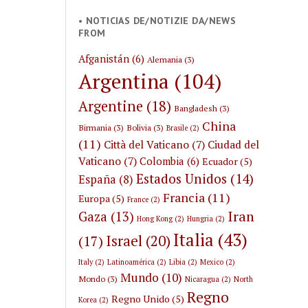
• NOTICIAS DE/NOTIZIE DA/NEWS
FROM
Afganistán
(6)
Alemania
(3)
Argentina
(104)
Argentine
(18)
Bangladesh
(3)
China
Birmania
(3)
Bolivia
(3)
Brasile
(2)
(11)
Città del Vaticano
(7)
Ciudad del
Vaticano
(7)
Colombia
(6)
Ecuador
(5)
Estados Unidos
(14)
España
(8)
Francia
(11)
Europa
(5)
France
(2)
Iran
Gaza
(13)
Hong Kong
(2)
Hungria
(2)
Italia
(43)
Israel
(20)
(17)
Italy
(2)
Latinoamérica
(2)
Libia
(2)
Mexico
(2)
Mundo
(10)
Mondo
(3)
Nicaragua
(2)
North
Regno
Regno Unido
(5)
Korea
(2)