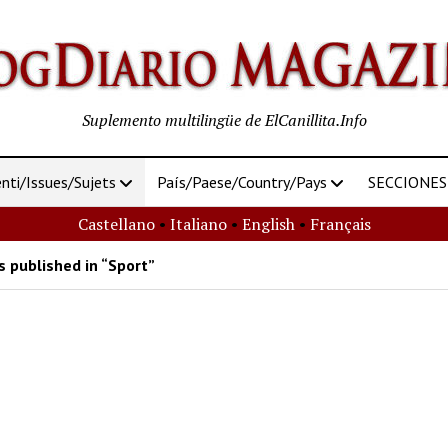
Suplemento multilingüe de ElCanillita.Info
ti/Issues/Sujets
País/Paese/Country/Pays
SECCIONES
Castellano
•
Italiano
•
English
•
Français
 published in “Sport”