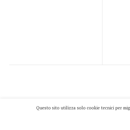
© 1995-2026 Blog
Questo sito utilizza solo cookie tecnici per migl