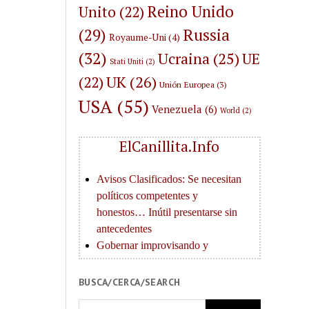
Reino Unido
Unito
(22)
(29)
Russia
Royaume-Uni
(4)
(32)
Ucraina
(25)
UE
Stati Uniti
(2)
UK
(26)
(22)
Unión Europea
(3)
USA
(55)
Venezuela
(6)
World
(2)
ElCanillita.Info
BUSCA/CERCA/SEARCH