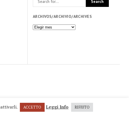
ARCHIVOS/ARCHIVIO/ARCHIVES
Archivos/Archivio/Archives
iario
zine
P.IVA 04617400017
attivarli.
Leggi Info
ACCETTO
RIFIUTO
Scroll
to