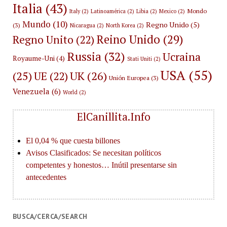
Italia
(43)
Mondo
Italy
(2)
Latinoamérica
(2)
Libia
(2)
Mexico
(2)
Mundo
(10)
Regno Unido
(5)
(3)
Nicaragua
(2)
North Korea
(2)
Reino Unido
(29)
Regno Unito
(22)
Russia
(32)
Ucraina
Royaume-Uni
(4)
Stati Uniti
(2)
USA
(55)
(25)
UK
(26)
UE
(22)
Unión Europea
(3)
Venezuela
(6)
World
(2)
ElCanillita.Info
BUSCA/CERCA/SEARCH