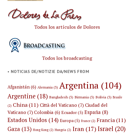
Todos los artículos de Dolores
Todos los broadcasting
• NOTICIAS DE/NOTIZIE DA/NEWS FROM
Argentina
(104)
Afganistán
(6)
Alemania
(3)
Argentine
(18)
Bangladesh
(3)
Birmania
(3)
Bolivia
(3)
Brasile
China
(11)
Città del Vaticano
(7)
Ciudad del
(2)
España
(8)
Vaticano
(7)
Colombia
(6)
Ecuador
(5)
Estados Unidos
(14)
Francia
(11)
Europa
(5)
France
(2)
Israel
(20)
Iran
(17)
Gaza
(13)
Hong Kong
(2)
Hungria
(2)