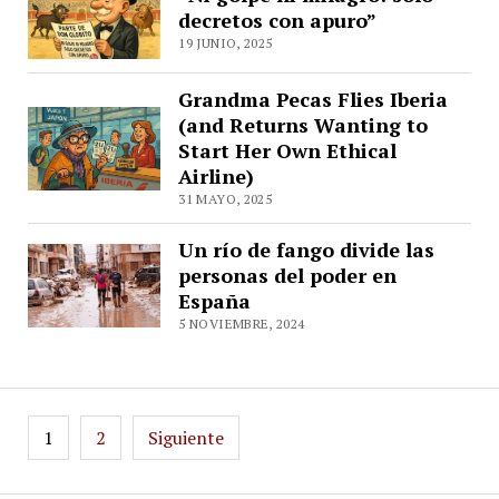
decretos con apuro”
19 JUNIO, 2025
Grandma Pecas Flies Iberia
(and Returns Wanting to
Start Her Own Ethical
Airline)
31 MAYO, 2025
Un río de fango divide las
personas del poder en
España
5 NOVIEMBRE, 2024
Paginación
1
2
Siguiente
de
entradas