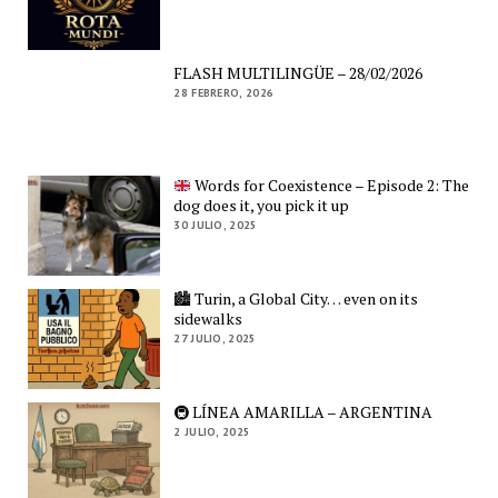
FLASH MULTILINGÜE – 28/02/2026
28 FEBRERO, 2026
Words for Coexistence – Episode 2: The
dog does it, you pick it up
30 JULIO, 2025
🏙️ Turin, a Global City… even on its
sidewalks
27 JULIO, 2025
🚇 LÍNEA AMARILLA – ARGENTINA
2 JULIO, 2025