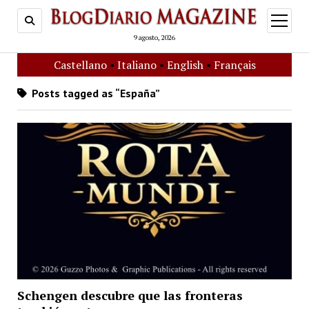
open
menu
9 agosto, 2026
Castellano
•
Italiano
•
English
•
Français
Posts tagged as “España”
Schengen descubre que las fronteras