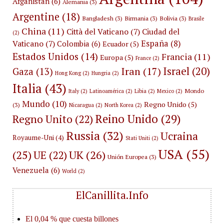
Afganistán
(6)
Alemania
(3)
Argentine
(18)
Bangladesh
(3)
Birmania
(3)
Bolivia
(3)
Brasile
China
(11)
Città del Vaticano
(7)
Ciudad del
(2)
España
(8)
Vaticano
(7)
Colombia
(6)
Ecuador
(5)
Estados Unidos
(14)
Francia
(11)
Europa
(5)
France
(2)
Israel
(20)
Iran
(17)
Gaza
(13)
Hong Kong
(2)
Hungria
(2)
Italia
(43)
Mondo
Italy
(2)
Latinoamérica
(2)
Libia
(2)
Mexico
(2)
Mundo
(10)
Regno Unido
(5)
(3)
Nicaragua
(2)
North Korea
(2)
Reino Unido
(29)
Regno Unito
(22)
Russia
(32)
Ucraina
Royaume-Uni
(4)
Stati Uniti
(2)
USA
(55)
(25)
UK
(26)
UE
(22)
Unión Europea
(3)
Venezuela
(6)
World
(2)
ElCanillita.Info