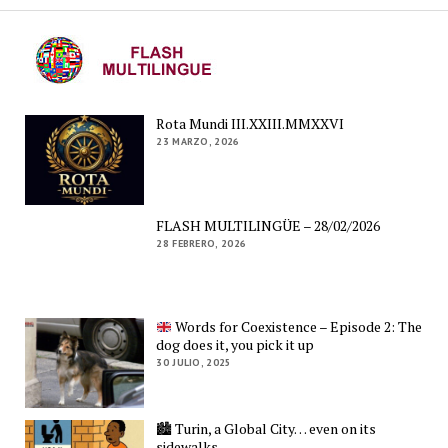
Rota Mundi III.XXIII.MMXXVI
23 MARZO, 2026
FLASH MULTILINGÜE – 28/02/2026
28 FEBRERO, 2026
Words for Coexistence – Episode 2: The
dog does it, you pick it up
30 JULIO, 2025
🏙️ Turin, a Global City… even on its
sidewalks