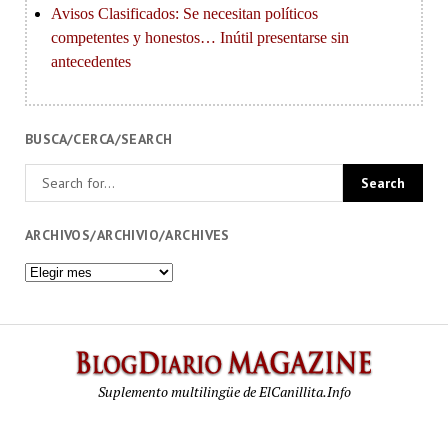
BUSCA/CERCA/SEARCH
ARCHIVOS/ARCHIVIO/ARCHIVES
Archivos/Archivio/Archives
BlogDi
Magazi
Suplemento multilingüe de ElCanillita.Info