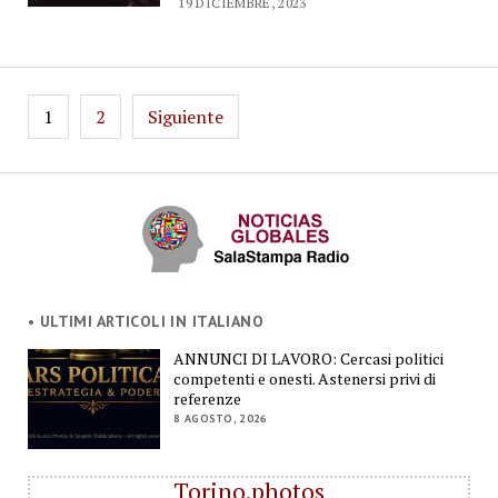
19 DICIEMBRE, 2023
Paginación
1
2
Siguiente
de
entradas
• ULTIMI ARTICOLI IN ITALIANO
ANNUNCI DI LAVORO: Cercasi politici
competenti e onesti. Astenersi privi di
referenze
8 AGOSTO, 2026
Torino.photos