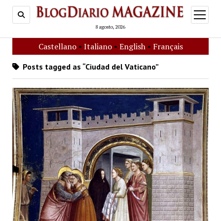
open
menu
8 agosto, 2026
Castellano
•
Italiano
•
English
•
Français
Posts tagged as “Ciudad del Vaticano”