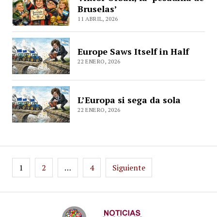
Bruselas’
11 ABRIL, 2026
Europe Saws Itself in Half
22 ENERO, 2026
L’Europa si sega da sola
22 ENERO, 2026
Paginación
1
2
…
4
Siguiente
de
entradas