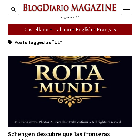
open
menu
7 agosto, 2026
Castellano
•
Italiano
•
English
•
Français
Posts tagged as “UE”
Schengen descubre que las fronteras