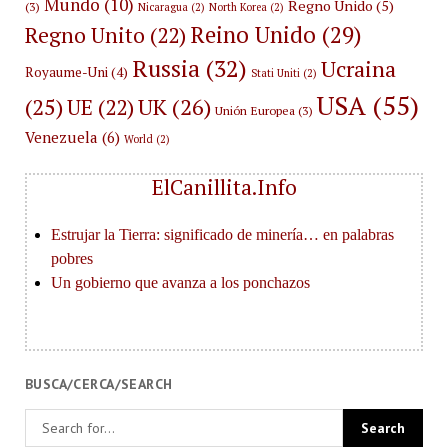
Mundo
(10)
Regno Unido
(5)
(3)
Nicaragua
(2)
North Korea
(2)
Reino Unido
(29)
Regno Unito
(22)
Russia
(32)
Ucraina
Royaume-Uni
(4)
Stati Uniti
(2)
USA
(55)
(25)
UK
(26)
UE
(22)
Unión Europea
(3)
Venezuela
(6)
World
(2)
ElCanillita.Info
BUSCA/CERCA/SEARCH