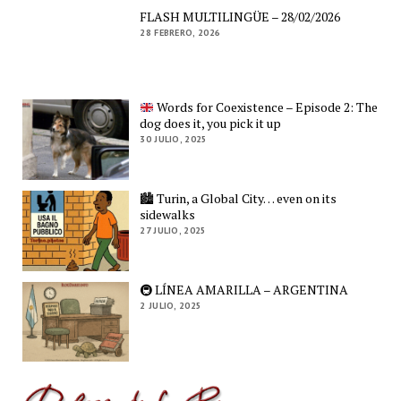
FLASH MULTILINGÜE – 28/02/2026
28 FEBRERO, 2026
Words for Coexistence – Episode 2: The
dog does it, you pick it up
30 JULIO, 2025
🏙️ Turin, a Global City… even on its
sidewalks
27 JULIO, 2025
🚇 LÍNEA AMARILLA – ARGENTINA
2 JULIO, 2025