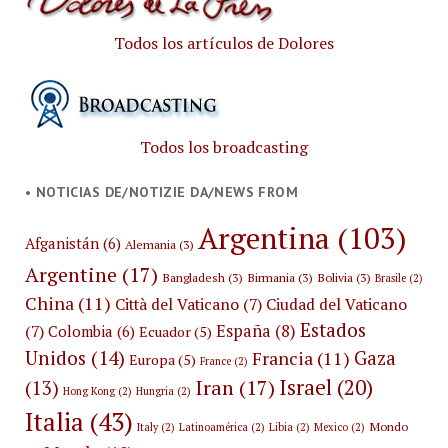
Todos los artículos de Dolores
Todos los broadcasting
• NOTICIAS DE/NOTIZIE DA/NEWS FROM
Argentina
(103)
Afganistán
(6)
Alemania
(3)
Argentine
(17)
Bangladesh
(3)
Birmania
(3)
Bolivia
(3)
Brasile
(2)
China
(11)
Città del Vaticano
(7)
Ciudad del Vaticano
Estados
España
(8)
(7)
Colombia
(6)
Ecuador
(5)
Unidos
(14)
Gaza
Francia
(11)
Europa
(5)
France
(2)
Israel
(20)
Iran
(17)
(13)
Hong Kong
(2)
Hungria
(2)
Italia
(43)
Mondo
Italy
(2)
Latinoamérica
(2)
Libia
(2)
Mexico
(2)