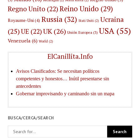
Reino Unido
(29)
Regno Unito
(22)
Russia
(32)
Ucraina
Royaume-Uni
(4)
Stati Uniti
(2)
USA
(55)
(25)
UK
(26)
UE
(22)
Unión Europea
(3)
Venezuela
(6)
World
(2)
ElCanillita.Info
BUSCA/CERCA/SEARCH