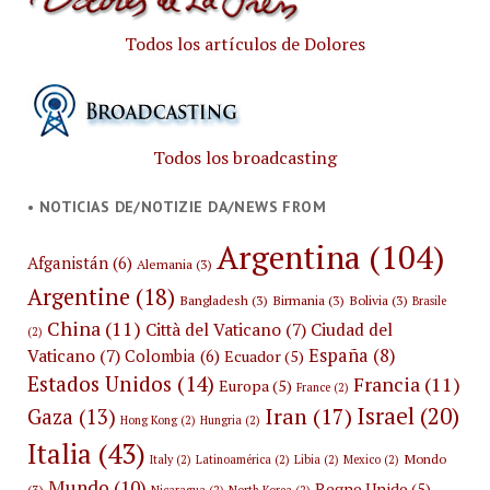
Todos los artículos de Dolores
Todos los broadcasting
• NOTICIAS DE/NOTIZIE DA/NEWS FROM
Argentina
(104)
Afganistán
(6)
Alemania
(3)
Argentine
(18)
Bangladesh
(3)
Birmania
(3)
Bolivia
(3)
Brasile
China
(11)
Città del Vaticano
(7)
Ciudad del
(2)
España
(8)
Vaticano
(7)
Colombia
(6)
Ecuador
(5)
Estados Unidos
(14)
Francia
(11)
Europa
(5)
France
(2)
Israel
(20)
Iran
(17)
Gaza
(13)
Hong Kong
(2)
Hungria
(2)
Italia
(43)
Mondo
Italy
(2)
Latinoamérica
(2)
Libia
(2)
Mexico
(2)
Mundo
(10)
Regno Unido
(5)
(3)
Nicaragua
(2)
North Korea
(2)