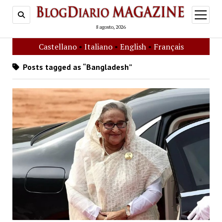
open
menu
8 agosto, 2026
Castellano
•
Italiano
•
English
•
Français
Posts tagged as “Bangladesh”