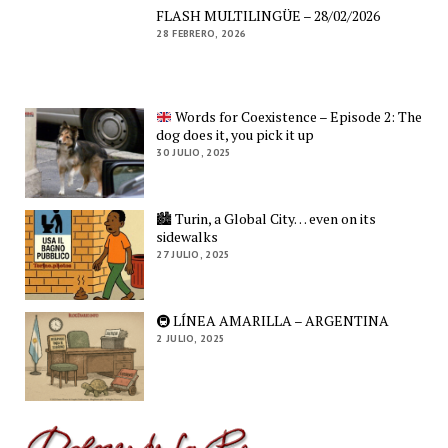
FLASH MULTILINGÜE – 28/02/2026
28 FEBRERO, 2026
Words for Coexistence – Episode 2: The
dog does it, you pick it up
30 JULIO, 2025
🏙️ Turin, a Global City… even on its
sidewalks
27 JULIO, 2025
🚇 LÍNEA AMARILLA – ARGENTINA
2 JULIO, 2025