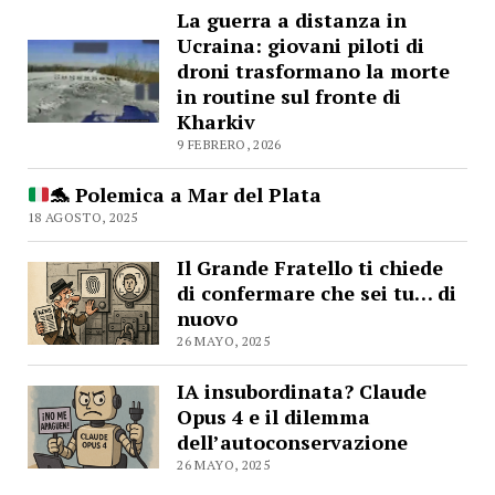
La guerra a distanza in
Ucraina: giovani piloti di
droni trasformano la morte
in routine sul fronte di
Kharkiv
9 FEBRERO, 2026
🐬
Polemica a Mar del Plata
18 AGOSTO, 2025
Il Grande Fratello ti chiede
di confermare che sei tu… di
nuovo
26 MAYO, 2025
IA insubordinata? Claude
Opus 4 e il dilemma
dell’autoconservazione
26 MAYO, 2025