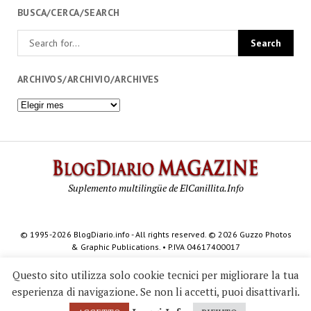
BUSCA/CERCA/SEARCH
ARCHIVOS/ARCHIVIO/ARCHIVES
Archivos/Archivio/Archives
BlogDi
Magazi
Suplemento multilingüe de ElCanillita.Info
© 1995-2026 BlogDiario.info - All rights reserved. © 2026 Guzzo Photos
& Graphic Publications. • P.IVA 04617400017
Questo sito utilizza solo cookie tecnici per migliorare la tua
esperienza di navigazione. Se non li accetti, puoi disattivarli.