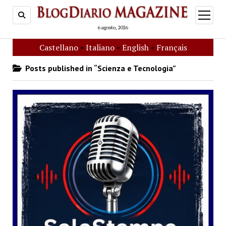
open
menu
6 agosto, 2026
Castellano
•
Italiano
•
English
•
Français
Posts published in “Scienza e Tecnologia”