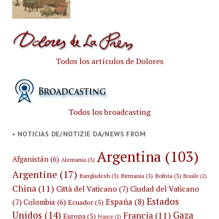
Todos los artículos de Dolores
Todos los broadcasting
• NOTICIAS DE/NOTIZIE DA/NEWS FROM
Argentina
(103)
Afganistán
(6)
Alemania
(3)
Argentine
(17)
Bangladesh
(3)
Birmania
(3)
Bolivia
(3)
Brasile
(2)
China
(11)
Città del Vaticano
(7)
Ciudad del Vaticano
Estados
España
(8)
(7)
Colombia
(6)
Ecuador
(5)
Unidos
(14)
Gaza
Francia
(11)
Europa
(5)
France
(2)