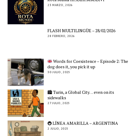
23 MARZO, 2026
FLASH MULTILINGÜE – 28/02/2026
28 FEBRERO, 2026
Words for Coexistence – Episode 2: The
dog does it, you pick it up
30 JULIO, 2025
🏙️ Turin, a Global City… even on its
sidewalks
27 JULIO, 2025
🚇 LÍNEA AMARILLA – ARGENTINA
2 JULIO, 2025