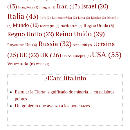
Israel
(20)
Iran
(17)
(13)
Hong Kong
(2)
Hungria
(2)
Italia
(43)
Mondo
Italy
(2)
Latinoamérica
(2)
Libia
(2)
Mexico
(2)
Mundo
(10)
Regno Unido
(5)
(3)
Nicaragua
(2)
North Korea
(2)
Reino Unido
(29)
Regno Unito
(22)
Russia
(32)
Ucraina
Royaume-Uni
(4)
Stati Uniti
(2)
USA
(55)
(25)
UK
(26)
UE
(22)
Unión Europea
(3)
Venezuela
(6)
World
(2)
ElCanillita.Info