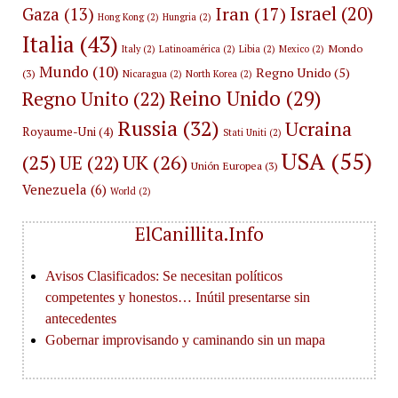
Israel
(20)
Iran
(17)
Gaza
(13)
Hong Kong
(2)
Hungria
(2)
Italia
(43)
Mondo
Italy
(2)
Latinoamérica
(2)
Libia
(2)
Mexico
(2)
Mundo
(10)
Regno Unido
(5)
(3)
Nicaragua
(2)
North Korea
(2)
Reino Unido
(29)
Regno Unito
(22)
Russia
(32)
Ucraina
Royaume-Uni
(4)
Stati Uniti
(2)
USA
(55)
(25)
UK
(26)
UE
(22)
Unión Europea
(3)
Venezuela
(6)
World
(2)
ElCanillita.Info