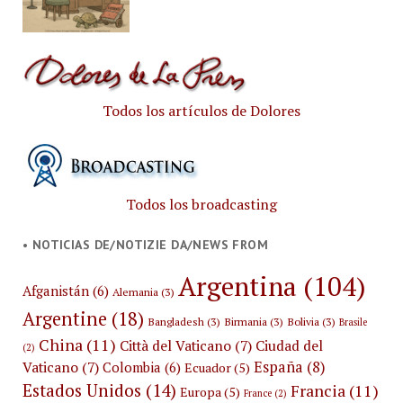
Todos los artículos de Dolores
Todos los broadcasting
• NOTICIAS DE/NOTIZIE DA/NEWS FROM
Argentina
(104)
Afganistán
(6)
Alemania
(3)
Argentine
(18)
Bangladesh
(3)
Birmania
(3)
Bolivia
(3)
Brasile
China
(11)
Città del Vaticano
(7)
Ciudad del
(2)
España
(8)
Vaticano
(7)
Colombia
(6)
Ecuador
(5)
Estados Unidos
(14)
Francia
(11)
Europa
(5)
France
(2)