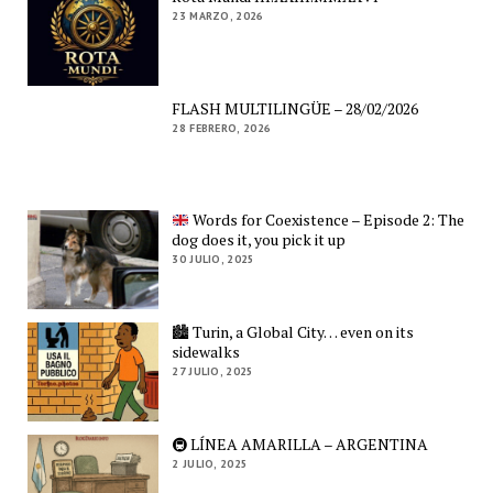
23 MARZO, 2026
FLASH MULTILINGÜE – 28/02/2026
28 FEBRERO, 2026
Words for Coexistence – Episode 2: The
dog does it, you pick it up
30 JULIO, 2025
🏙️ Turin, a Global City… even on its
sidewalks
27 JULIO, 2025
🚇 LÍNEA AMARILLA – ARGENTINA
2 JULIO, 2025