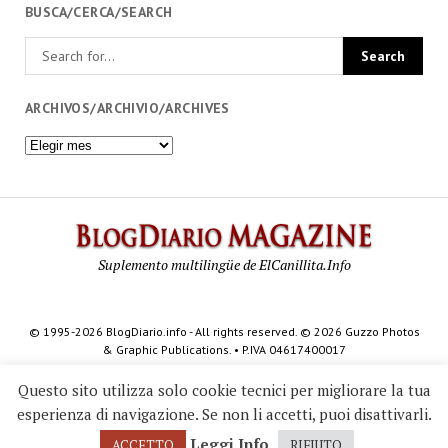
BUSCA/CERCA/SEARCH
ARCHIVOS/ARCHIVIO/ARCHIVES
Archivos/Archivio/Archives
BlogDi
Magazi
Suplemento multilingüe de ElCanillita.Info
© 1995-2026 BlogDiario.info - All rights reserved. © 2026 Guzzo Photos
& Graphic Publications. • P.IVA 04617400017
Questo sito utilizza solo cookie tecnici per migliorare la tua
esperienza di navigazione. Se non li accetti, puoi disattivarli.
Leggi Info
ACCETTO
RIFIUTO