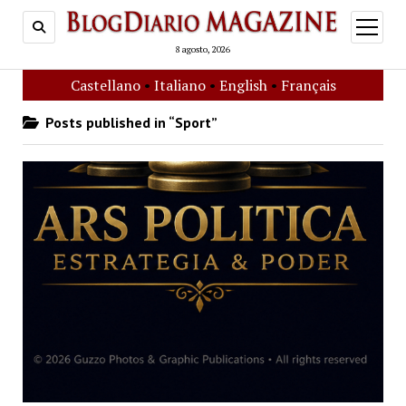
open
menu
8 agosto, 2026
Castellano
•
Italiano
•
English
•
Français
Posts published in “Sport”