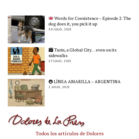
Words for Coexistence – Episode 2: The
dog does it, you pick it up
30 JULIO, 2025
🏙️ Turin, a Global City… even on its
sidewalks
27 JULIO, 2025
🚇 LÍNEA AMARILLA – ARGENTINA
2 JULIO, 2025
Todos los artículos de Dolores