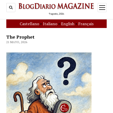
open
menu
9 agosto, 2026
Castellano
•
Italiano
•
English
•
Français
The Prophet
21 MAYO, 2026