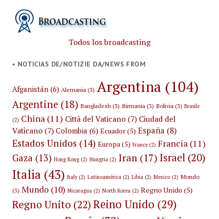
Todos los broadcasting
• NOTICIAS DE/NOTIZIE DA/NEWS FROM
Argentina
(104)
Afganistán
(6)
Alemania
(3)
Argentine
(18)
Bangladesh
(3)
Birmania
(3)
Bolivia
(3)
Brasile
China
(11)
Città del Vaticano
(7)
Ciudad del
(2)
España
(8)
Vaticano
(7)
Colombia
(6)
Ecuador
(5)
Estados Unidos
(14)
Francia
(11)
Europa
(5)
France
(2)
Israel
(20)
Iran
(17)
Gaza
(13)
Hong Kong
(2)
Hungria
(2)
Italia
(43)
Mondo
Italy
(2)
Latinoamérica
(2)
Libia
(2)
Mexico
(2)
Mundo
(10)
Regno Unido
(5)
(3)
Nicaragua
(2)
North Korea
(2)
Reino Unido
(29)
Regno Unito
(22)