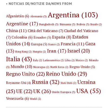
• NOTICIAS DE/NOTIZIE DA/NEWS FROM
Argentina
(103)
Afganistán
(6)
Alemania
(3)
Argentine
(17)
Bangladesh
(3)
Birmania
(3)
Bolivia
(3)
Brasile
(2)
China
(11)
Città del Vaticano
(7)
Ciudad del Vaticano
Estados
España
(8)
(7)
Colombia
(6)
Ecuador
(5)
Unidos
(14)
Gaza
Francia
(11)
Europa
(5)
France
(2)
Israel
(20)
Iran
(17)
(13)
Hong Kong
(2)
Hungria
(2)
Italia
(43)
Mondo
Italy
(2)
Latinoamérica
(2)
Libia
(2)
Mexico
(2)
Mundo
(10)
Regno Unido
(5)
(3)
Nicaragua
(2)
North Korea
(2)
Reino Unido
(29)
Regno Unito
(22)
Russia
(32)
Ucraina
Royaume-Uni
(4)
Stati Uniti
(2)
USA
(55)
(25)
UK
(26)
UE
(22)
Unión Europea
(3)
Venezuela
(6)
World
(2)