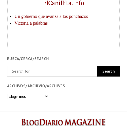
ElCanillita.Info
BUSCA/CERCA/SEARCH
ARCHIVOS/ARCHIVIO/ARCHIVES
Archivos/Archivio/Archives
BlogDi