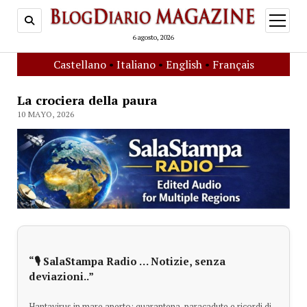
open
menu
6 agosto, 2026
Castellano
•
Italiano
•
English
•
Français
La crociera della paura
10 MAYO, 2026
“🎙️ SalaStampa Radio … Notizie, senza
deviazioni..”
Hantavirus in mare aperto: quarantena, paracadute e ricordi di