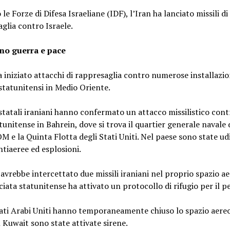
le Forze di Difesa Israeliane (IDF), l’Iran ha lanciato missili di
glia contro Israele.
ino guerra e pace
a iniziato attacchi di rappresaglia contro numerose installazio
 statunitensi in Medio Oriente.
statali iraniani hanno confermato un attacco missilistico con
tunitense in Bahrein, dove si trova il quartier generale navale 
e la Quinta Flotta degli Stati Uniti. Nel paese sono state ud
ntiaeree ed esplosioni.
 avrebbe intercettato due missili iraniani nel proprio spazio ae
iata statunitense ha attivato un protocollo di rifugio per il p
ati Arabi Uniti hanno temporaneamente chiuso lo spazio aereo
 Kuwait sono state attivate sirene.