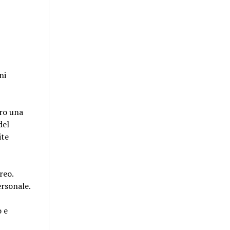
ni
tro una
del
ite
reo.
ersonale.
 e