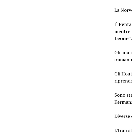
La Norve
Il Pent
mentre I
Leone”
.
Gli anal
iraniano
Gli Hout
riprende
Sono sta
Kermansh
Diverse 
L’Iran s