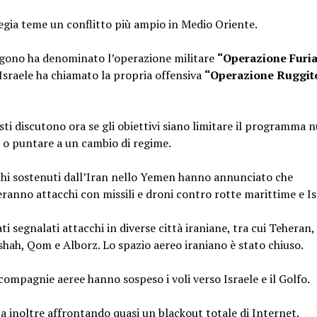
gia teme un conflitto più ampio in Medio Oriente.
agono ha denominato l’operazione militare
“Operazione Furia
sraele ha chiamato la propria offensiva
“Operazione Ruggit
isti discutono ora se gli obiettivi siano limitare il programma 
 o puntare a un cambio di regime.
hi sostenuti dall’Iran nello Yemen hanno annunciato che
ranno attacchi con missili e droni contro rotte marittime e Is
ti segnalati attacchi in diverse città iraniane, tra cui Teheran,
ah, Qom e Alborz. Lo spazio aereo iraniano è stato chiuso.
compagnie aeree hanno sospeso i voli verso Israele e il Golfo.
ta inoltre affrontando quasi un blackout totale di Internet.