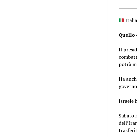
Itali
Quello 
Il presi
combatti
potrà ma
Ha anche
governo”
Israele 
Sabato m
dell’Ira
trasferi