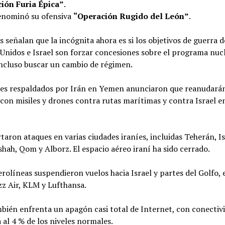
ión Furia Épica”
.
denominó su ofensiva
“Operación Rugido del León”
.
s señalan que la incógnita ahora es si los objetivos de guerra d
Unidos e Israel son forzar concesiones sobre el programa nuc
incluso buscar un cambio de régimen.
íes respaldados por Irán en Yemen anunciaron que reanudará
con misiles y drones contra rutas marítimas y contra Israel e
taron ataques en varias ciudades iraníes, incluidas Teherán, I
ah, Qom y Alborz. El espacio aéreo iraní ha sido cerrado.
erolíneas suspendieron vuelos hacia Israel y partes del Golfo, 
zz Air, KLM y Lufthansa.
bién enfrenta un apagón casi total de Internet, con conectiv
 al 4 % de los niveles normales.