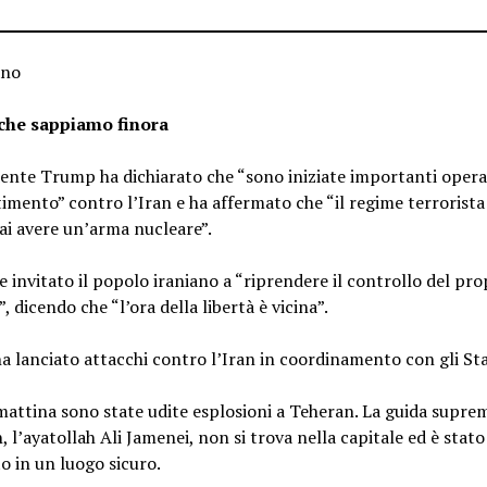
ano
che sappiamo finora
dente Trump ha dichiarato che “sono iniziate importanti opera
mento” contro l’Iran e ha affermato che “il regime terrorist
i avere un’arma nucleare”.
 invitato il popolo iraniano a “riprendere il controllo del pro
, dicendo che “l’ora della libertà è vicina”.
ha lanciato attacchi contro l’Iran in coordinamento con gli Stat
attina sono state udite esplosioni a Teheran. La guida supre
n, l’ayatollah Ali Jamenei, non si trova nella capitale ed è stato
to in un luogo sicuro.