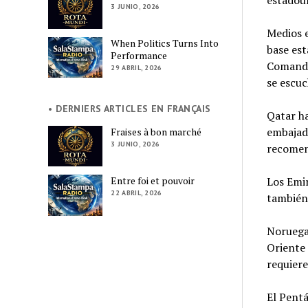
estadou
3 JUNIO, 2026
Medios e
When Politics Turns Into
base est
Performance
Comando
29 ABRIL, 2026
se escuc
• DERNIERS ARTICLES EN FRANÇAIS
Qatar ha
embajada
Fraises à bon marché
3 JUNIO, 2026
recomen
Los Emi
Entre foi et pouvoir
22 ABRIL, 2026
también 
Noruega
Oriente 
requier
El Pentá