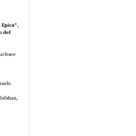
 Epica”
,
o del
nucleare
raele.
 Isfahan,