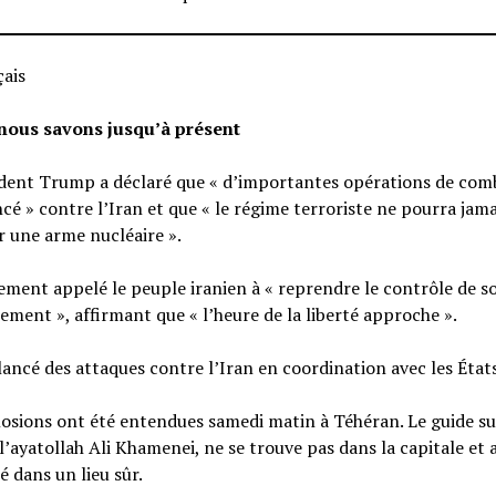
ais
nous savons jusqu’à présent
ident Trump a déclaré que « d’importantes opérations de com
 » contre l’Iran et que « le régime terroriste ne pourra jama
 une arme nucléaire ».
lement appelé le peuple iranien à « reprendre le contrôle de s
ment », affirmant que « l’heure de la liberté approche ».
 lancé des attaques contre l’Iran en coordination avec les État
losions ont été entendues samedi matin à Téhéran. Le guide 
 l’ayatollah Ali Khamenei, ne se trouve pas dans la capitale et 
é dans un lieu sûr.