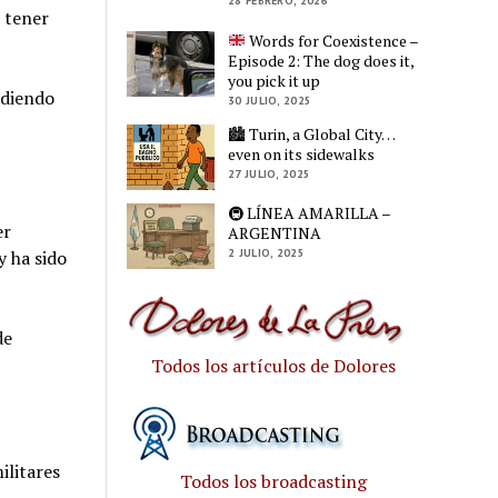
28 FEBRERO, 2026
 tener
Words for Coexistence –
Episode 2: The dog does it,
you pick it up
adiendo
30 JULIO, 2025
🏙️ Turin, a Global City…
even on its sidewalks
27 JULIO, 2025
🚇 LÍNEA AMARILLA –
er
ARGENTINA
2 JULIO, 2025
y ha sido
de
Todos los artículos de Dolores
ilitares
Todos los broadcasting