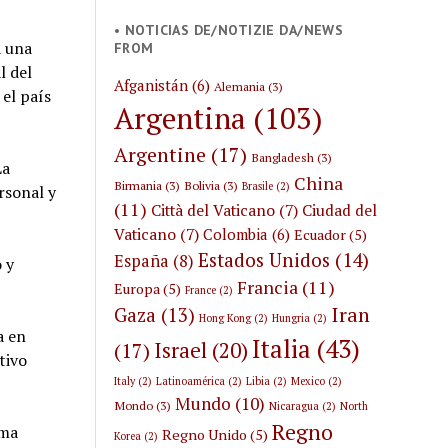
• NOTICIAS DE/NOTIZIE DA/NEWS
a una
FROM
l del
Afganistán
(6)
Alemania
(3)
el país
Argentina
(103)
Argentine
(17)
Bangladesh
(3)
La
China
Birmania
(3)
Bolivia
(3)
Brasile
(2)
rsonal y
(11)
Città del Vaticano
(7)
Ciudad del
Vaticano
(7)
Colombia
(6)
Ecuador
(5)
Estados Unidos
(14)
España
(8)
 y
Francia
(11)
Europa
(5)
France
(2)
Iran
Gaza
(13)
Hong Kong
(2)
Hungria
(2)
a en
Italia
(43)
Israel
(20)
(17)
tivo
Italy
(2)
Latinoamérica
(2)
Libia
(2)
Mexico
(2)
Mundo
(10)
Mondo
(3)
Nicaragua
(2)
North
Regno
ama
Regno Unido
(5)
Korea
(2)