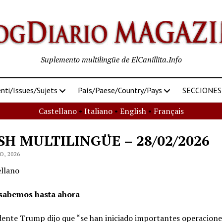
Suplemento multilingüe de ElCanillita.Info
ti/Issues/Sujets
País/Paese/Country/Pays
SECCIONES
Castellano
•
Italiano
•
English
•
Français
SH MULTILINGÜE – 28/02/2026
O, 2026
llano
sabemos hasta ahora
dente Trump dijo que “se han iniciado importantes operacione