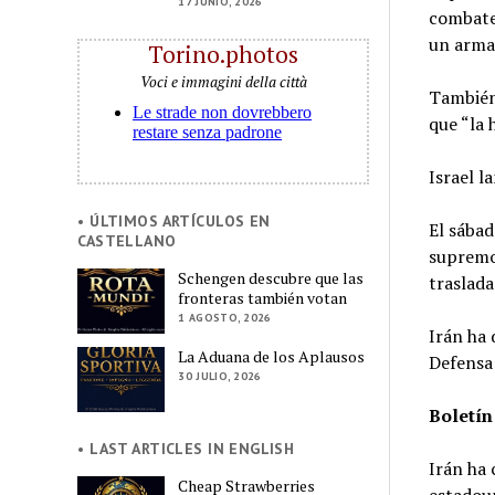
17 JUNIO, 2026
combate”
un arma
Torino.photos
Voci e immagini della città
También 
que “la 
Israel l
• ÚLTIMOS ARTÍCULOS EN
El sábad
CASTELLANO
supremo 
Schengen descubre que las
traslada
fronteras también votan
1 AGOSTO, 2026
Irán ha 
La Aduana de los Aplausos
Defensa 
30 JULIO, 2026
Boletín
• LAST ARTICLES IN ENGLISH
Irán ha 
Cheap Strawberries