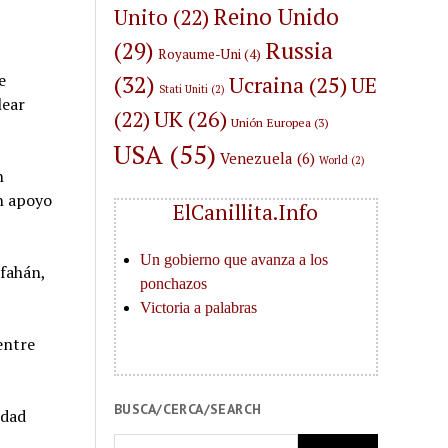
Reino Unido
Unito
(22)
(29)
Russia
Royaume-Uni
(4)
(32)
e
Ucraina
(25)
UE
Stati Uniti
(2)
lear
UK
(26)
(22)
Unión Europea
(3)
USA
(55)
Venezuela
(6)
World
(2)
n
n apoyo
ElCanillita.Info
sfahán,
entre
BUSCA/CERCA/SEARCH
idad