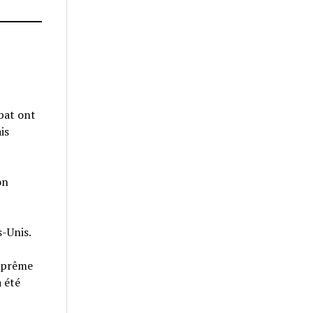
bat ont
is
on
s-Unis.
suprême
a été