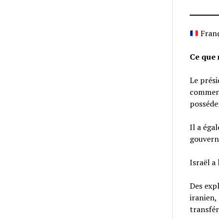
Franç
Ce que 
Le prés
commencé
posséder
Il a éga
gouverne
Israël a
Des exp
iranien,
transfér