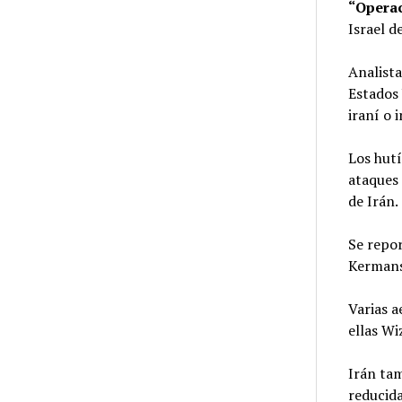
“Operac
Israel 
Analista
Estados 
iraní o 
Los hut
ataques 
de Irán.
Se repor
Kermansh
Varias a
ellas Wi
Irán tam
reducida