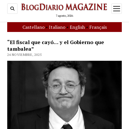
open
menu
7 agosto, 2026
Castellano
•
Italiano
•
English
•
Français
“El fiscal que cayó… y el Gobierno que
tambalea”
24 NOVIEMBRE, 2025