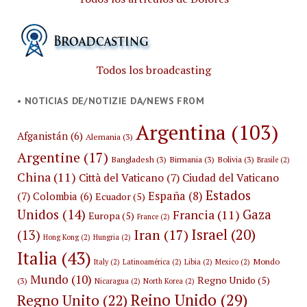
Todos los broadcasting
• NOTICIAS DE/NOTIZIE DA/NEWS FROM
Argentina
(103)
Afganistán
(6)
Alemania
(3)
Argentine
(17)
Bangladesh
(3)
Birmania
(3)
Bolivia
(3)
Brasile
(2)
China
(11)
Città del Vaticano
(7)
Ciudad del Vaticano
Estados
España
(8)
(7)
Colombia
(6)
Ecuador
(5)
Unidos
(14)
Gaza
Francia
(11)
Europa
(5)
France
(2)
Israel
(20)
Iran
(17)
(13)
Hong Kong
(2)
Hungria
(2)
Italia
(43)
Mondo
Italy
(2)
Latinoamérica
(2)
Libia
(2)
Mexico
(2)
Mundo
(10)
Regno Unido
(5)
(3)
Nicaragua
(2)
North Korea
(2)
Reino Unido
(29)
Regno Unito
(22)