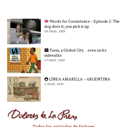
Words for Coexistence – Episode 2: The
dog does it, you pick it up
30 JULIO, 2025
🏙️ Turin, a Global City… even on its
sidewalks
27 JULIO, 2025
🚇 LÍNEA AMARILLA – ARGENTINA
2 JULIO, 2025
Todos los artículos de Dolores