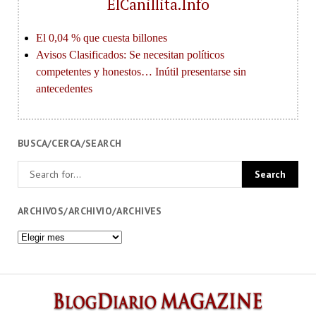
ElCanillita.Info
BUSCA/CERCA/SEARCH
ARCHIVOS/ARCHIVIO/ARCHIVES
Archivos/Archivio/Archives
BlogDi