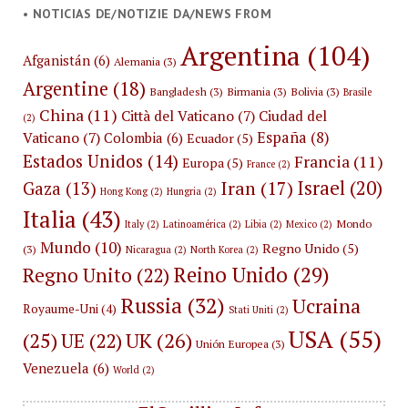
• NOTICIAS DE/NOTIZIE DA/NEWS FROM
Argentina
(104)
Afganistán
(6)
Alemania
(3)
Argentine
(18)
Bangladesh
(3)
Birmania
(3)
Bolivia
(3)
Brasile
China
(11)
Città del Vaticano
(7)
Ciudad del
(2)
España
(8)
Vaticano
(7)
Colombia
(6)
Ecuador
(5)
Estados Unidos
(14)
Francia
(11)
Europa
(5)
France
(2)
Israel
(20)
Iran
(17)
Gaza
(13)
Hong Kong
(2)
Hungria
(2)
Italia
(43)
Mondo
Italy
(2)
Latinoamérica
(2)
Libia
(2)
Mexico
(2)
Mundo
(10)
Regno Unido
(5)
(3)
Nicaragua
(2)
North Korea
(2)
Reino Unido
(29)
Regno Unito
(22)
Russia
(32)
Ucraina
Royaume-Uni
(4)
Stati Uniti
(2)
USA
(55)
(25)
UK
(26)
UE
(22)
Unión Europea
(3)
Venezuela
(6)
World
(2)