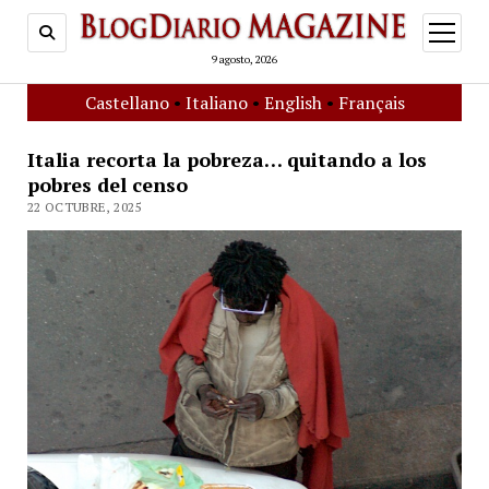
open
menu
9 agosto, 2026
Castellano
•
Italiano
•
English
•
Français
Italia recorta la pobreza… quitando a los
pobres del censo
22 OCTUBRE, 2025