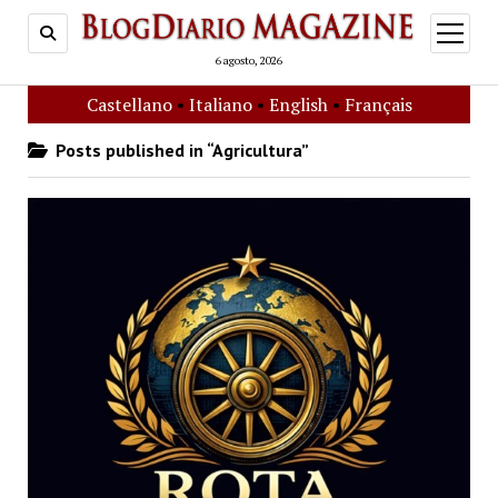
open
menu
6 agosto, 2026
Castellano
•
Italiano
•
English
•
Français
Posts published in “Agricultura”