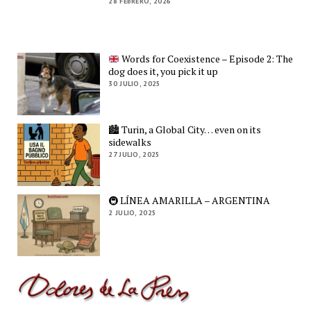
28 FEBRERO, 2026
Words for Coexistence – Episode 2: The
dog does it, you pick it up
30 JULIO, 2025
🏙️ Turin, a Global City… even on its
sidewalks
27 JULIO, 2025
🚇 LÍNEA AMARILLA – ARGENTINA
2 JULIO, 2025