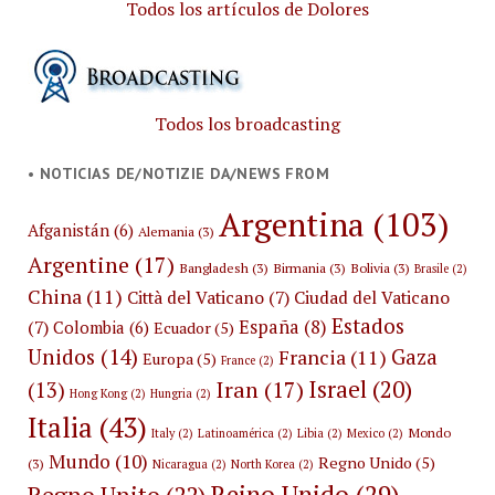
Todos los artículos de Dolores
Todos los broadcasting
• NOTICIAS DE/NOTIZIE DA/NEWS FROM
Argentina
(103)
Afganistán
(6)
Alemania
(3)
Argentine
(17)
Bangladesh
(3)
Birmania
(3)
Bolivia
(3)
Brasile
(2)
China
(11)
Città del Vaticano
(7)
Ciudad del Vaticano
Estados
España
(8)
(7)
Colombia
(6)
Ecuador
(5)
Unidos
(14)
Gaza
Francia
(11)
Europa
(5)
France
(2)
Israel
(20)
Iran
(17)
(13)
Hong Kong
(2)
Hungria
(2)
Italia
(43)
Mondo
Italy
(2)
Latinoamérica
(2)
Libia
(2)
Mexico
(2)
Mundo
(10)
Regno Unido
(5)
(3)
Nicaragua
(2)
North Korea
(2)
Reino Unido
(29)
Regno Unito
(22)