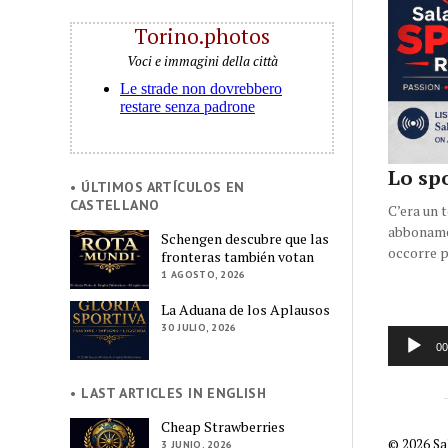
Torino.photos
Voci e immagini della città
Lo spo
• ÚLTIMOS ARTÍCULOS EN
CASTELLANO
C’era un t
abbonamen
Schengen descubre que las
occorre p
fronteras también votan
1 AGOSTO, 2026
La Aduana de los Aplausos
30 JULIO, 2026
Reprodu
00
de
audio
• LAST ARTICLES IN ENGLISH
Cheap Strawberries
© 2026 Sa
3 JUNIO, 2026