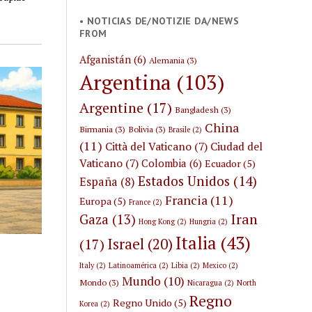
arriba/abajo
• NOTICIAS DE/NOTIZIE DA/NEWS
para
FROM
aumentar
o
Afganistán
(6)
Alemania
(3)
disminuir
Argentina
(103)
l
Argentine
(17)
volumen.
Bangladesh
(3)
China
Birmania
(3)
Bolivia
(3)
Brasile
(2)
(11)
Città del Vaticano
(7)
Ciudad del
Vaticano
(7)
Colombia
(6)
Ecuador
(5)
Estados Unidos
(14)
España
(8)
Francia
(11)
Europa
(5)
France
(2)
Iran
Gaza
(13)
Hong Kong
(2)
Hungria
(2)
Italia
(43)
Israel
(20)
(17)
Italy
(2)
Latinoamérica
(2)
Libia
(2)
Mexico
(2)
Mundo
(10)
Mondo
(3)
Nicaragua
(2)
North
Regno
Regno Unido
(5)
Korea
(2)