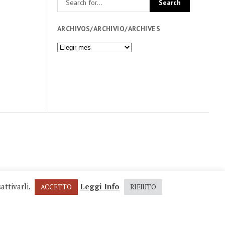
ARCHIVOS/ARCHIVIO/ARCHIVES
Archivos/Archivio/Archives
iario
zine
P.IVA 04617400017
attivarli.
Leggi Info
ACCETTO
RIFIUTO
Scroll
to