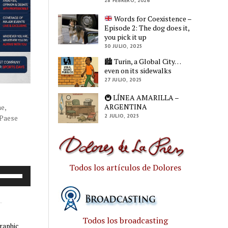
28 FEBRERO, 2026
Words for Coexistence –
Episode 2: The dog does it,
you pick it up
30 JULIO, 2025
🏙️ Turin, a Global City…
even on its sidewalks
27 JULIO, 2025
🚇 LÍNEA AMARILLA –
ARGENTINA
e,
2 JULIO, 2025
 Paese
Todos los artículos de Dolores
tiliza
las
teclas
de
Todos los broadcasting
flecha
raphic