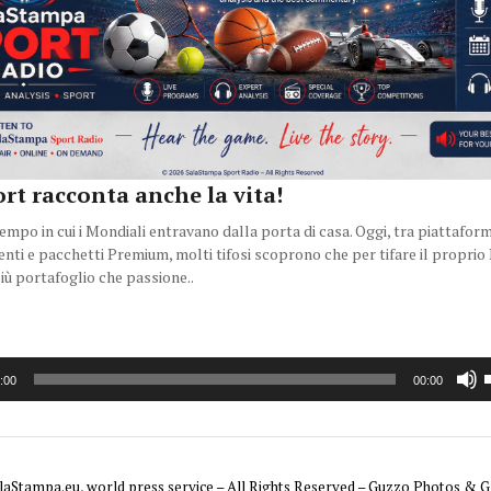
rt racconta anche la vita!
empo in cui i Mondiali entravano dalla porta di casa. Oggi, tra piattaform
ti e pacchetti Premium, molti tifosi scoprono che per tifare il proprio
iù portafoglio che passione..
ctor
U
:00
00:00
laStampa.eu, world press service – All Rights Reserved – Guzzo Photos & G