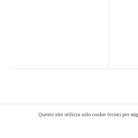
© 1995-2026 Blog
Questo sito utilizza solo cookie tecnici per migl