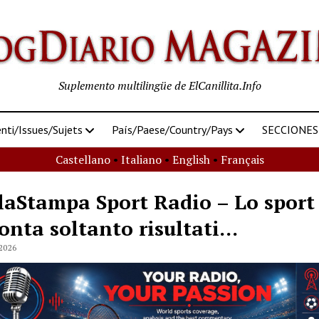
Suplemento multilingüe de ElCanillita.Info
ti/Issues/Sujets
País/Paese/Country/Pays
SECCIONES
Castellano
•
Italiano
•
English
•
Français
SalaStampa Sport Radio – Lo spor
onta soltanto risultati…
2026