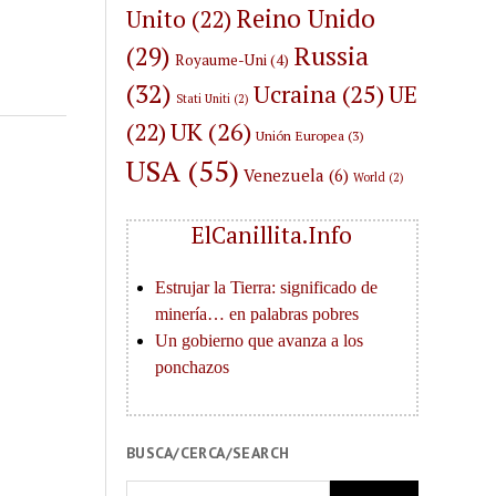
Reino Unido
Unito
(22)
(29)
Russia
Royaume-Uni
(4)
(32)
Ucraina
(25)
UE
Stati Uniti
(2)
UK
(26)
(22)
Unión Europea
(3)
USA
(55)
Venezuela
(6)
World
(2)
ElCanillita.Info
BUSCA/CERCA/SEARCH