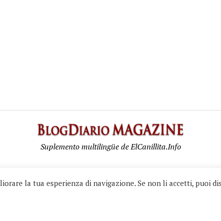
BlogD
Maga
Suplemento multilingüe de ElCanillita.Info
Diario.info - All rights reserved. © 2026 Guzzo Photos & Graphic Publications. • 
iorare la tua esperienza di navigazione. Se non li accetti, puoi dis