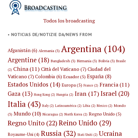
Todos los broadcasting
• NOTICIAS DE/NOTIZIE DA/NEWS FROM
Argentina
(104)
Afganistán
(6)
Alemania
(3)
Argentine
(18)
Bangladesh
(3)
Birmania
(3)
Bolivia
(3)
Brasile
China
(11)
Città del Vaticano
(7)
Ciudad del
(2)
España
(8)
Vaticano
(7)
Colombia
(6)
Ecuador
(5)
Estados Unidos
(14)
Francia
(11)
Europa
(5)
France
(2)
Israel
(20)
Iran
(17)
Gaza
(13)
Hong Kong
(2)
Hungria
(2)
Italia
(43)
Mondo
Italy
(2)
Latinoamérica
(2)
Libia
(2)
Mexico
(2)
Mundo
(10)
Regno Unido
(5)
(3)
Nicaragua
(2)
North Korea
(2)
Reino Unido
(29)
Regno Unito
(22)
Russia
(32)
Ucraina
Royaume-Uni
(4)
Stati Uniti
(2)