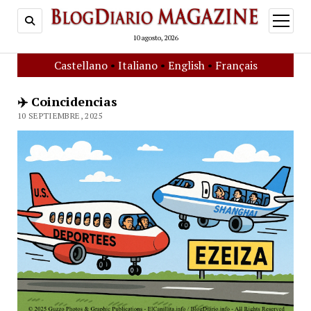
open
menu
10 agosto, 2026
Castellano
•
Italiano
•
English
•
Français
✈️ Coincidencias
10 SEPTIEMBRE, 2025