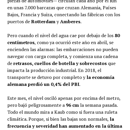
piezas de automóviles— circulan cada año por el Rin
en unas 7.000 barcazas que cruzan Alemania, Países
Bajos, Francia y Suiza, conectando las fábricas con los
puertos de
Rotterdam
y
Amberes
.
Pero cuando el nivel del agua cae por debajo de los
80
centímetros
, como ya ocurrió este año en abril, se
encienden las alarmas: las embarcaciones no pueden
navegar con carga completa, y comienza una cadena
de
retrasos, cuellos de botella y sobrecostos
que
impacta la producción industrial. En 2018, el
transporte se detuvo por completo y
la economía
alemana perdió un 0,4% del PBI
.
Este mes, el nivel osciló apenas por encima del metro,
pero bajó peligrosamente a
96 cm
la semana pasada.
Todo el mundo mira a Kaub como si fuera una ruleta
climática. Porque, si bien las bajas son normales,
la
frecuencia y severidad han aumentado en la última