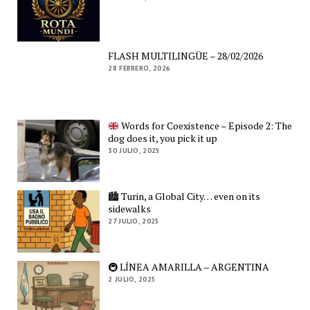
FLASH MULTILINGÜE – 28/02/2026
28 FEBRERO, 2026
Words for Coexistence – Episode 2: The
dog does it, you pick it up
30 JULIO, 2025
🏙️ Turin, a Global City… even on its
sidewalks
27 JULIO, 2025
🚇 LÍNEA AMARILLA – ARGENTINA
2 JULIO, 2025