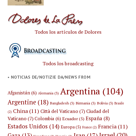
Todos los artículos de Dolores
Todos los broadcasting
• NOTICIAS DE/NOTIZIE DA/NEWS FROM
Argentina
(104)
Afganistán
(6)
Alemania
(3)
Argentine
(18)
Bangladesh
(3)
Birmania
(3)
Bolivia
(3)
Brasile
China
(11)
Città del Vaticano
(7)
Ciudad del
(2)
España
(8)
Vaticano
(7)
Colombia
(6)
Ecuador
(5)
Estados Unidos
(14)
Francia
(11)
Europa
(5)
France
(2)
Israel
(20)
Iran
(17)
Gaza
(13)