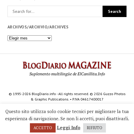
ARCHIVOS/ARCHIVIO/ARCHIVES
Archivos/Archivio/Archives
BlogDi
Magazi
Suplemento multilingüe de ElCanillita.Info
© 1995-2026 BlogDiario.info - All rights reserved. © 2026 Guzzo Photos
& Graphic Publications. • P.IVA 04617400017
Questo sito utilizza solo cookie tecnici per migliorare la tua
esperienza di navigazione. Se non li accetti, puoi disattivarli.
Leggi Info
ACCETTO
RIFIUTO
* 467 *