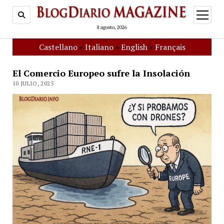
open
menu
8 agosto, 2026
Castellano
•
Italiano
•
English
•
Français
El Comercio Europeo sufre la Insolación
10 JULIO, 2025