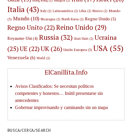
Hong Kong
(2)
Hungria
(2)
Italia
(43)
Mondo
Italy
(2)
Latinoamérica
(2)
Libia
(2)
Mexico
(2)
Mundo
(10)
Regno Unido
(5)
(3)
Nicaragua
(2)
North Korea
(2)
Reino Unido
(29)
Regno Unito
(22)
Russia
(32)
Ucraina
Royaume-Uni
(4)
Stati Uniti
(2)
USA
(55)
(25)
UK
(26)
UE
(22)
Unión Europea
(3)
Venezuela
(6)
World
(2)
ElCanillita.Info
BUSCA/CERCA/SEARCH