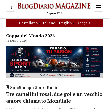
open
menu
7 agosto, 2026
Castellano
•
Italiano
•
English
•
Français
Coppa del Mondo 2026
12 JUNIO, 2026
🎙️
SalaStampa Sport Radio
Tre cartellini rossi, due gol e un vecchio
amore chiamato Mondiale
Il Messico ha aperto la Coppa del Mondo 2026 con una vittoria