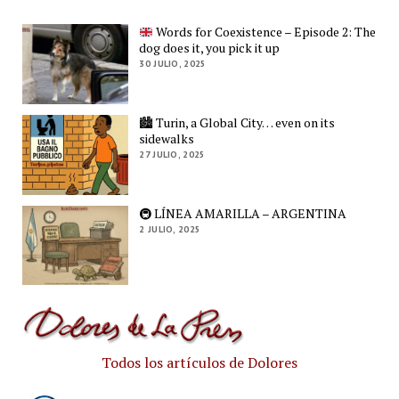
Words for Coexistence – Episode 2: The
dog does it, you pick it up
30 JULIO, 2025
🏙️ Turin, a Global City… even on its
sidewalks
27 JULIO, 2025
🚇 LÍNEA AMARILLA – ARGENTINA
2 JULIO, 2025
Todos los artículos de Dolores