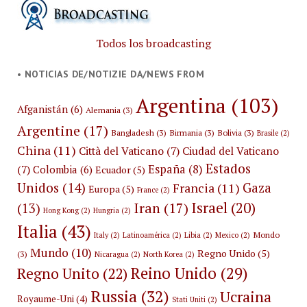
Todos los broadcasting
• NOTICIAS DE/NOTIZIE DA/NEWS FROM
Argentina
(103)
Afganistán
(6)
Alemania
(3)
Argentine
(17)
Bangladesh
(3)
Birmania
(3)
Bolivia
(3)
Brasile
(2)
China
(11)
Città del Vaticano
(7)
Ciudad del Vaticano
Estados
España
(8)
(7)
Colombia
(6)
Ecuador
(5)
Unidos
(14)
Gaza
Francia
(11)
Europa
(5)
France
(2)
Israel
(20)
Iran
(17)
(13)
Hong Kong
(2)
Hungria
(2)
Italia
(43)
Mondo
Italy
(2)
Latinoamérica
(2)
Libia
(2)
Mexico
(2)
Mundo
(10)
Regno Unido
(5)
(3)
Nicaragua
(2)
North Korea
(2)
Reino Unido
(29)
Regno Unito
(22)
Russia
(32)
Ucraina
Royaume-Uni
(4)
Stati Uniti
(2)