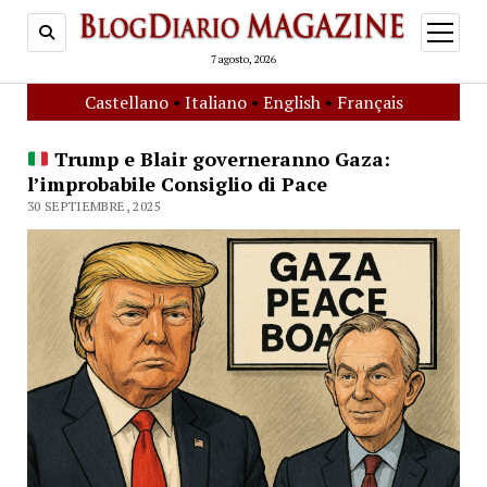
open
menu
7 agosto, 2026
Castellano
•
Italiano
•
English
•
Français
Trump e Blair governeranno Gaza:
l’improbabile Consiglio di Pace
30 SEPTIEMBRE, 2025