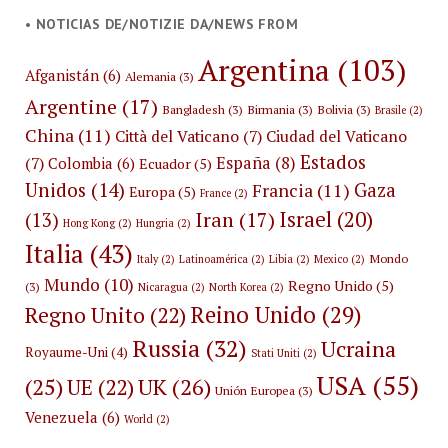
• NOTICIAS DE/NOTIZIE DA/NEWS FROM
Argentina
(103)
Afganistán
(6)
Alemania
(3)
Argentine
(17)
Bangladesh
(3)
Birmania
(3)
Bolivia
(3)
Brasile
(2)
China
(11)
Città del Vaticano
(7)
Ciudad del Vaticano
Estados
España
(8)
(7)
Colombia
(6)
Ecuador
(5)
Unidos
(14)
Gaza
Francia
(11)
Europa
(5)
France
(2)
Israel
(20)
Iran
(17)
(13)
Hong Kong
(2)
Hungria
(2)
Italia
(43)
Mondo
Italy
(2)
Latinoamérica
(2)
Libia
(2)
Mexico
(2)
Mundo
(10)
Regno Unido
(5)
(3)
Nicaragua
(2)
North Korea
(2)
Reino Unido
(29)
Regno Unito
(22)
Russia
(32)
Ucraina
Royaume-Uni
(4)
Stati Uniti
(2)
USA
(55)
(25)
UK
(26)
UE
(22)
Unión Europea
(3)
Venezuela
(6)
World
(2)