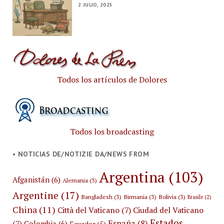
2 JULIO, 2025
Todos los artículos de Dolores
Todos los broadcasting
• NOTICIAS DE/NOTIZIE DA/NEWS FROM
Argentina
(103)
Afganistán
(6)
Alemania
(3)
Argentine
(17)
Bangladesh
(3)
Birmania
(3)
Bolivia
(3)
Brasile
(2)
China
(11)
Città del Vaticano
(7)
Ciudad del Vaticano
Estados
España
(8)
(7)
Colombia
(6)
Ecuador
(5)