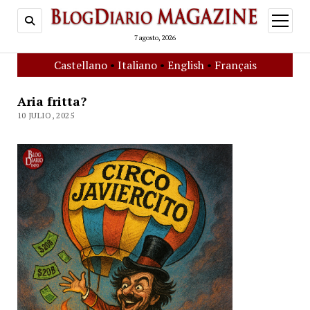
open
menu
7 agosto, 2026
Castellano
•
Italiano
•
English
•
Français
Aria fritta?
10 JULIO, 2025