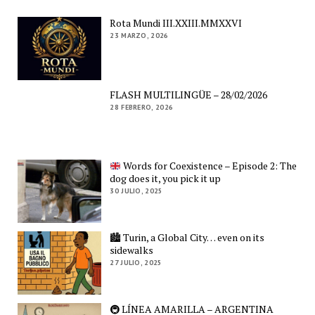
Rota Mundi III.XXIII.MMXXVI
23 MARZO, 2026
FLASH MULTILINGÜE – 28/02/2026
28 FEBRERO, 2026
Words for Coexistence – Episode 2: The
dog does it, you pick it up
30 JULIO, 2025
🏙️ Turin, a Global City… even on its
sidewalks
27 JULIO, 2025
🚇 LÍNEA AMARILLA – ARGENTINA