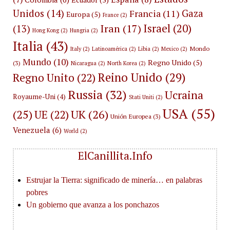
Unidos
(14)
Gaza
Francia
(11)
Europa
(5)
France
(2)
Israel
(20)
Iran
(17)
(13)
Hong Kong
(2)
Hungria
(2)
Italia
(43)
Mondo
Italy
(2)
Latinoamérica
(2)
Libia
(2)
Mexico
(2)
Mundo
(10)
Regno Unido
(5)
(3)
Nicaragua
(2)
North Korea
(2)
Reino Unido
(29)
Regno Unito
(22)
Russia
(32)
Ucraina
Royaume-Uni
(4)
Stati Uniti
(2)
USA
(55)
(25)
UK
(26)
UE
(22)
Unión Europea
(3)
Venezuela
(6)
World
(2)
ElCanillita.Info