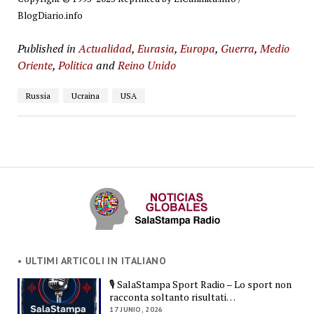
BlogDiario.info
Published in
Actualidad
,
Eurasia
,
Europa
,
Guerra
,
Medio
Oriente
,
Politica
and
Reino Unido
Russia
Ucraina
USA
• ULTIMI ARTICOLI IN ITALIANO
🎙️ SalaStampa Sport Radio – Lo sport non
racconta soltanto risultati…
17 JUNIO, 2026