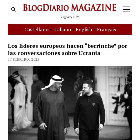
open
menu
7 agosto, 2026
Castellano
•
Italiano
•
English
•
Français
Los líderes europeos hacen “berrinche” por
las conversaciones sobre Ucrania
17 FEBRERO, 2025