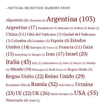
• NOTICIAS DE/NOTIZIE DA/NEWS FROM
Argentina
(103)
Afganistán
(6)
Alemania
(3)
Argentine
(17)
Bangladesh
(3)
Birmania
(3)
Bolivia
(3)
Brasile
(2)
China
(11)
Città del Vaticano
(7)
Ciudad del Vaticano
Estados
España
(8)
(7)
Colombia
(6)
Ecuador
(5)
Unidos
(14)
Gaza
Francia
(11)
Europa
(5)
France
(2)
Israel
(20)
Iran
(17)
(13)
Hong Kong
(2)
Hungria
(2)
Italia
(43)
Mondo
Italy
(2)
Latinoamérica
(2)
Libia
(2)
Mexico
(2)
Mundo
(10)
Regno Unido
(5)
(3)
Nicaragua
(2)
North Korea
(2)
Reino Unido
(29)
Regno Unito
(22)
Russia
(32)
Ucraina
Royaume-Uni
(4)
Stati Uniti
(2)
USA
(55)
(25)
UK
(26)
UE
(22)
Unión Europea
(3)
Venezuela
(6)
World
(2)